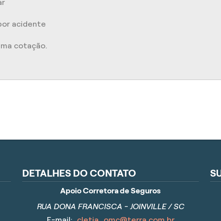
ar
por acidente
uma cotação.
DETALHES DO CONTATO
S
Apoio Corretora de Seguros
RUA DONA FRANCISCA - JOINVILLE / SC
E-mail:
cletia_omc@terra.com.br